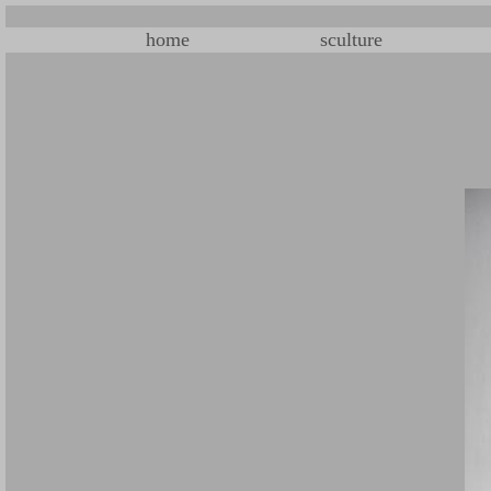
home
sculture