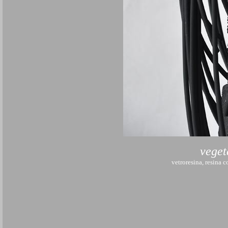
veget
vetroresina, resina